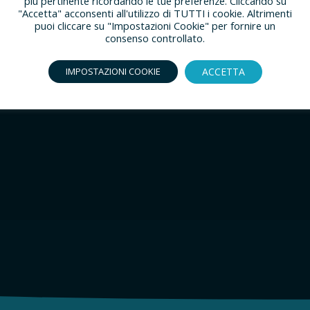
più pertinente ricordando le tue preferenze. Cliccando su
ydration of:
"Accetta" acconsenti all'utilizzo di TUTTI i cookie. Altrimenti
puoi cliccare su "Impostazioni Cookie" per fornire un
consenso controllato.
ACCETTA
IMPOSTAZIONI COOKIE