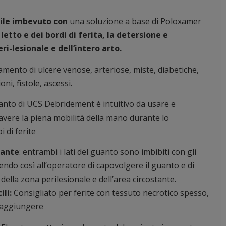
ile imbevuto con
una soluzione a base di Poloxamer
etto e dei bordi di ferita, la detersione e
eri-lesionale e dell’intero arto.
mento di ulcere venose, arteriose, miste, diabetiche,
oni, fistole, ascessi.
guanto di UCS Debridement è intuitivo da usare e
avere la piena mobilità della mano durante lo
i di ferite
iante
: entrambi i lati del guanto sono imbibiti con gli
tendo così all’operatore di capovolgere il guanto e di
della zona perilesionale e dell’area circostante.
ili:
Consigliato per ferite con tessuto necrotico spesso,
a raggiungere