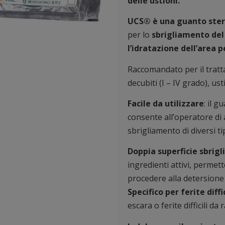
delle ustioni.
UCS® è una guanto ster
per lo
sbrigliamento del l
l’idratazione dell’area p
Raccomandato per il tratta
decubiti (I – IV grado), usti
Facile da utilizzare
: il 
consente all’operatore di 
sbrigliamento di diversi tip
Doppia superficie sbrigl
ingredienti attivi, permet
procedere alla detersione 
Specifico per ferite diffic
escara o ferite difficili d