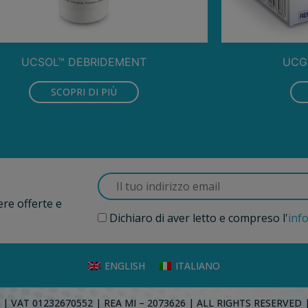
UCSOL™ DEBRIDEMENT
UCG
SCOPRI DI PIÙ
ere offerte e
Dichiaro di aver letto e compreso l'
inf
ENGLISH
ITALIANO
 | VAT 01232670552 | REA MI – 2073626 | ALL RIGHTS RESERVED 