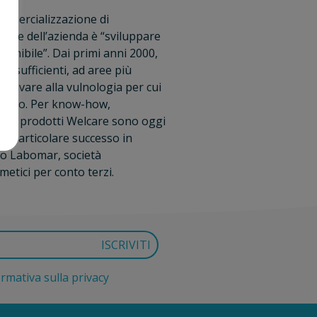
ommercializzazione di
sione dell’azienda è “sviluppare
tenibile”. Dai primi anni 2000,
tosufficienti, ad aree più
arrivare alla vulnologia per cui
abetico. Per know-how,
le. I prodotti Welcare sono oggi
con particolare successo in
ppo Labomar, società
metici per conto terzi.
ormativa sulla privacy